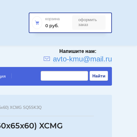
корзина
оформить
й
заказ
0 руб.
avto-kmu@mail.ru
Найти
ция
x65x60) XCMG SQ5SK3Q
60x65x60) XCMG