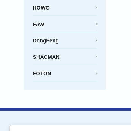
HOWO
FAW
DongFeng
SHACMAN
FOTON
Кран-Запчасть-Холдинг