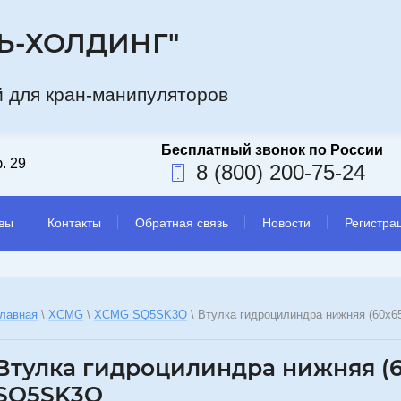
Ь-ХОЛДИНГ"
а компани
 для кран-манипуляторов
. 29
8 (800) 200-75-24
вы
Контакты
Обратная связь
Новости
Регистра
лавная
 \ 
XCMG
 \ 
XCMG SQ5SK3Q
 \ 
Втулка гидроцилиндра нижняя (60
Втулка гидроцилиндра нижняя (
SQ5SK3Q