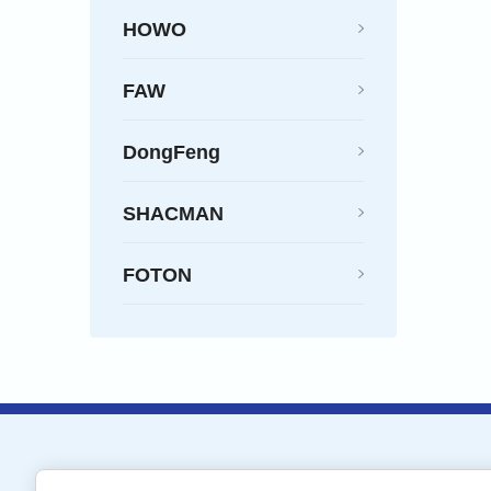
HOWO
FAW
DongFeng
SHACMAN
FOTON
Кран-Запчасть-Холдинг