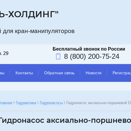
Ь-ХОЛДИНГ"
а компани
 для кран-манипуляторов
. 29
8 (800) 200-75-24
вы
Контакты
Обратная связь
Новости
Регистра
лавная
 \ 
Гидравлика
 \ 
Гидронасосы
 \ 
Гидронасос аксиально-поршневой D
Гидронасос аксиально-поршневой