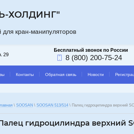
Ь-ХОЛДИНГ"
а компани
 для кран-манипуляторов
. 29
8 (800) 200-75-24
вы
Контакты
Обратная связь
Новости
Регистра
лавная
 \ 
SOOSAN
 \ 
SOOSAN 513/514
 \ 
Палец гидроцилиндра верхний S
Палец гидроцилиндра верхний S