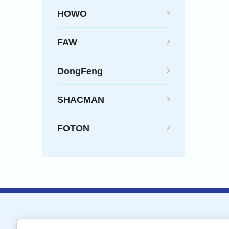
HOWO
FAW
DongFeng
SHACMAN
FOTON
Кран-Запчасть-Холдинг