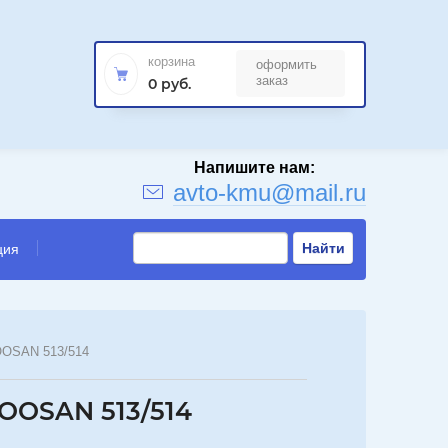
корзина
оформить
й
заказ
0 руб.
avto-kmu@mail.ru
Найти
ция
OOSAN 513/514
OOSAN 513/514