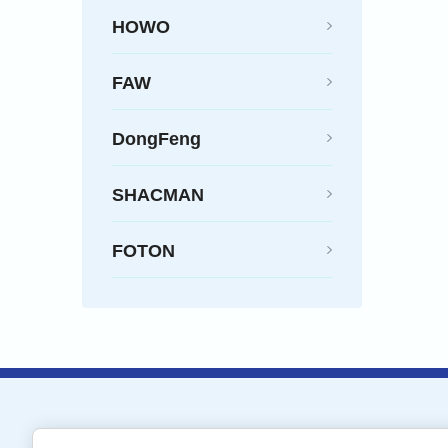
HOWO
FAW
DongFeng
SHACMAN
FOTON
Кран-Запчасть-Холдинг